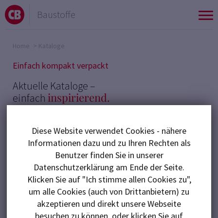
Baustoffe
To
nav
Home
>
Kataloge
Einfach kompakt verpackt
Aktuelle Kataloge –
inspirierend.
einfach
Finden Sie hier unsere aktuellen Kataloge und
Diese Website verwendet Cookies - nähere
Preislisten. Sie bieten einen einfachen Überblick über
Informationen dazu und zu Ihren Rechten als
unser vielfältiges Sortiment. Finden Sie für sich und
Benutzer finden Sie in unserer
Ihre Kunden Inspiration sowie schnell und
Datenschutzerklärung am Ende der Seite.
unkompliziert die passenden Produkte.
Klicken Sie auf "Ich stimme allen Cookies zu",
um alle Cookies (auch von Drittanbietern) zu
akzeptieren und direkt unsere Webseite
besuchen zu können, oder klicken Sie auf